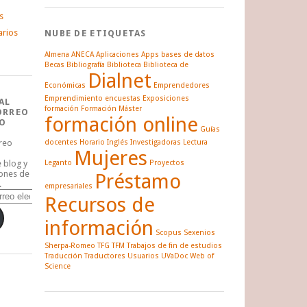
s
arios
NUBE DE ETIQUETAS
Almena
ANECA
Aplicaciones
Apps
bases de datos
Becas
Bibliografía
Biblioteca
Biblioteca de
Dialnet
Económicas
Emprendedores
Emprendimiento
encuestas
Exposiciones
AL
formación
Formación Máster
ORREO
formación online
O
Guías
rreo
docentes
Horario
Inglés
Investigadoras
Lectura
Mujeres
e blog y
Leganto
Proyectos
iones de
Préstamo
.
empresariales
Recursos de
información
Scopus
Sexenios
Sherpa-Romeo
TFG
TFM
Trabajos de fin de estudios
Traducción
Traductores
Usuarios
UVaDoc
Web of
Science