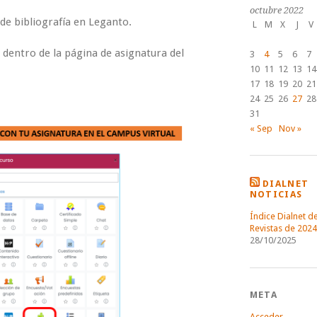
octubre 2022
 de bibliografía en Leganto.
L
M
X
J
V
a dentro de la página de asignatura del
3
4
5
6
7
10
11
12
13
14
17
18
19
20
21
24
25
26
27
28
31
« Sep
Nov »
DIALNET
NOTICIAS
Índice Dialnet d
Revistas de 2024
28/10/2025
META
Acceder