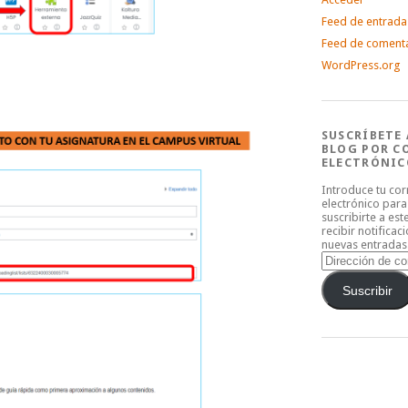
Feed de entrada
Feed de coment
WordPress.org
SUSCRÍBETE 
BLOG POR C
ELECTRÓNIC
Introduce tu co
electrónico para
suscribirte a est
recibir notificac
nuevas entradas
Dirección
de
correo
Suscribir
electrónico