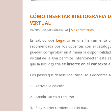
CÓMO INSERTAR BIBLIOGRAFÍA D
VIRTUAL
04/10/2022
por BibEcoUVa
|
Sin comentarios
Es sabido que
Leganto
es una herramienta qu
recomendada por los docentes con el catálogo 
puedan comprobar en Almena la disponibilidad
virtual de la Uva permite interconectar este 
que la bibliografía
se inserte en el contexto 
Los pasos que debéis realizar si sois docentes s
1.- Activar la edición.
2.- Añadir tarea o recurso.
3.- Elegir «Herramienta externa».