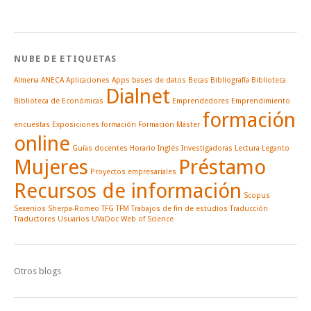
NUBE DE ETIQUETAS
Almena
ANECA
Aplicaciones
Apps
bases de datos
Becas
Bibliografía
Biblioteca
Dialnet
Biblioteca de Económicas
Emprendedores
Emprendimiento
formación
encuestas
Exposiciones
formación
Formación Máster
online
Guías docentes
Horario
Inglés
Investigadoras
Lectura
Leganto
Mujeres
Préstamo
Proyectos empresariales
Recursos de información
Scopus
Sexenios
Sherpa-Romeo
TFG
TFM
Trabajos de fin de estudios
Traducción
Traductores
Usuarios
UVaDoc
Web of Science
Otros blogs