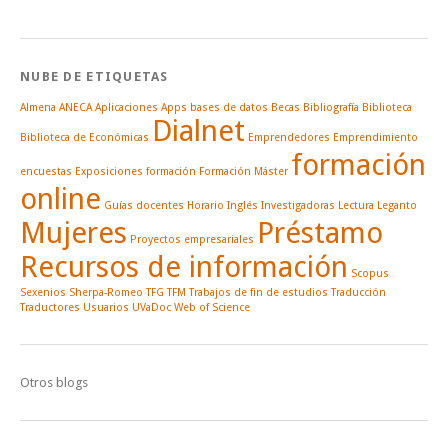
NUBE DE ETIQUETAS
Almena
ANECA
Aplicaciones
Apps
bases de datos
Becas
Bibliografía
Biblioteca
Dialnet
Biblioteca de Económicas
Emprendedores
Emprendimiento
formación
encuestas
Exposiciones
formación
Formación Máster
online
Guías docentes
Horario
Inglés
Investigadoras
Lectura
Leganto
Mujeres
Préstamo
Proyectos empresariales
Recursos de información
Scopus
Sexenios
Sherpa-Romeo
TFG
TFM
Trabajos de fin de estudios
Traducción
Traductores
Usuarios
UVaDoc
Web of Science
Otros blogs