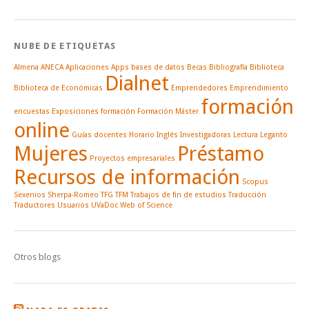
NUBE DE ETIQUETAS
Almena
ANECA
Aplicaciones
Apps
bases de datos
Becas
Bibliografía
Biblioteca
Dialnet
Biblioteca de Económicas
Emprendedores
Emprendimiento
formación
encuestas
Exposiciones
formación
Formación Máster
online
Guías docentes
Horario
Inglés
Investigadoras
Lectura
Leganto
Mujeres
Préstamo
Proyectos empresariales
Recursos de información
Scopus
Sexenios
Sherpa-Romeo
TFG
TFM
Trabajos de fin de estudios
Traducción
Traductores
Usuarios
UVaDoc
Web of Science
Otros blogs