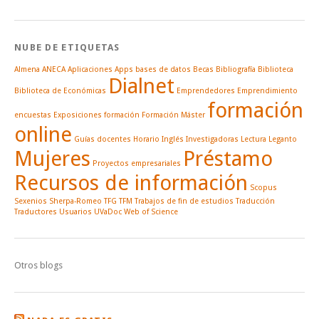
NUBE DE ETIQUETAS
Almena
ANECA
Aplicaciones
Apps
bases de datos
Becas
Bibliografía
Biblioteca
Dialnet
Biblioteca de Económicas
Emprendedores
Emprendimiento
formación
encuestas
Exposiciones
formación
Formación Máster
online
Guías docentes
Horario
Inglés
Investigadoras
Lectura
Leganto
Mujeres
Préstamo
Proyectos empresariales
Recursos de información
Scopus
Sexenios
Sherpa-Romeo
TFG
TFM
Trabajos de fin de estudios
Traducción
Traductores
Usuarios
UVaDoc
Web of Science
Otros blogs