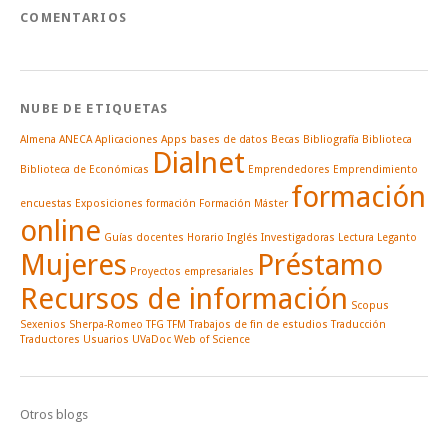
COMENTARIOS
NUBE DE ETIQUETAS
Almena
ANECA
Aplicaciones
Apps
bases de datos
Becas
Bibliografía
Biblioteca
Dialnet
Biblioteca de Económicas
Emprendedores
Emprendimiento
formación
encuestas
Exposiciones
formación
Formación Máster
online
Guías docentes
Horario
Inglés
Investigadoras
Lectura
Leganto
Mujeres
Préstamo
Proyectos empresariales
Recursos de información
Scopus
Sexenios
Sherpa-Romeo
TFG
TFM
Trabajos de fin de estudios
Traducción
Traductores
Usuarios
UVaDoc
Web of Science
Otros blogs