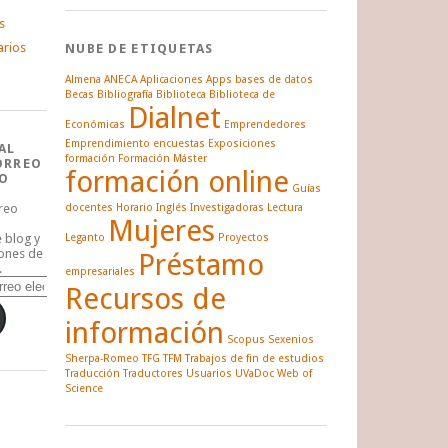
s
arios
NUBE DE ETIQUETAS
Almena
ANECA
Aplicaciones
Apps
bases de datos
Becas
Bibliografía
Biblioteca
Biblioteca de
Dialnet
Económicas
Emprendedores
Emprendimiento
encuestas
Exposiciones
AL
formación
Formación Máster
ORREO
formación online
O
Guías
rreo
docentes
Horario
Inglés
Investigadoras
Lectura
Mujeres
e blog y
Leganto
Proyectos
iones de
Préstamo
.
empresariales
Recursos de
información
Scopus
Sexenios
Sherpa-Romeo
TFG
TFM
Trabajos de fin de estudios
Traducción
Traductores
Usuarios
UVaDoc
Web of
Science