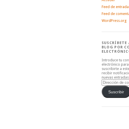
Feed de entrada
Feed de coment
WordPress.org
SUSCRÍBETE 
BLOG POR C
ELECTRÓNIC
Introduce tu co
electrónico para
suscribirte a est
recibir notificac
nuevas entradas
Dirección
de
correo
Suscribir
electrónico