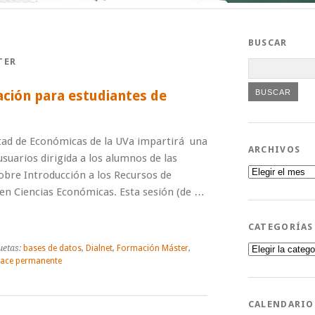
BUSCAR
TER
ción para estudiantes de
ltad de Económicas de la UVa impartirá una
ARCHIVOS
suarios dirigida a los alumnos de las
Archivos
obre Introducción a los Recursos de
en Ciencias Económicas. Esta sesión (de …
CATEGORÍAS
Categorías
uetas:
bases de datos
,
Dialnet
,
Formación Máster
,
lace permanente
CALENDARIO