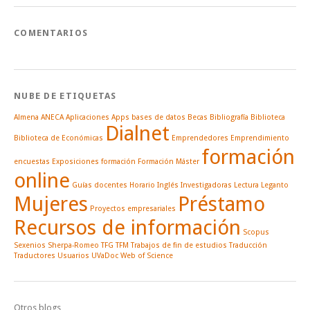
COMENTARIOS
NUBE DE ETIQUETAS
Almena
ANECA
Aplicaciones
Apps
bases de datos
Becas
Bibliografía
Biblioteca
Dialnet
Biblioteca de Económicas
Emprendedores
Emprendimiento
formación
encuestas
Exposiciones
formación
Formación Máster
online
Guías docentes
Horario
Inglés
Investigadoras
Lectura
Leganto
Mujeres
Préstamo
Proyectos empresariales
Recursos de información
Scopus
Sexenios
Sherpa-Romeo
TFG
TFM
Trabajos de fin de estudios
Traducción
Traductores
Usuarios
UVaDoc
Web of Science
Otros blogs