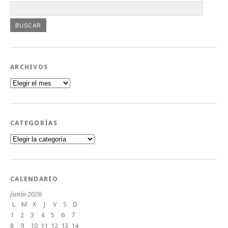
ARCHIVOS
Archivos
CATEGORÍAS
Categorías
CALENDARIO
junio 2026
L
M
X
J
V
S
D
1
2
3
4
5
6
7
8
9
10
11
12
13
14