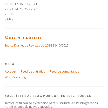
15
16
17
18
19
20
21
22
23
24
25
26
27
28
29
30
« May
DIALNET NOTICIAS
Índice Dialnet de Revistas de 2024
28/10/2025
META
Acceder
Feed de entradas
Feed de comentarios
WordPress.org
SUSCRÍBETE AL BLOG POR CORREO ELECTRÓNICO
Introduce tu correo electrónico para suscribirte a este blog y recibir
notificaciones de nuevas entradas.