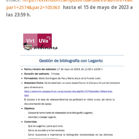
enlace:
https://extension.campusvirtual.uva.es/admin/realiza
par1=2574&par2=105363
hasta el 15 de mayo de 2023 a
las 23:59 h.