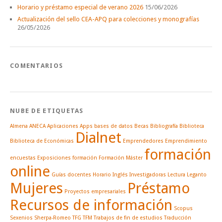
Horario y préstamo especial de verano 2026
15/06/2026
Actualización del sello CEA-APQ para colecciones y monografías
26/05/2026
COMENTARIOS
NUBE DE ETIQUETAS
Almena
ANECA
Aplicaciones
Apps
bases de datos
Becas
Bibliografía
Biblioteca
Dialnet
Biblioteca de Económicas
Emprendedores
Emprendimiento
formación
encuestas
Exposiciones
formación
Formación Máster
online
Guías docentes
Horario
Inglés
Investigadoras
Lectura
Leganto
Mujeres
Préstamo
Proyectos empresariales
Recursos de información
Scopus
Sexenios
Sherpa-Romeo
TFG
TFM
Trabajos de fin de estudios
Traducción