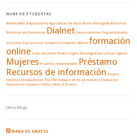
NUBE DE ETIQUETAS
Almena
ANECA
Aplicaciones
Apps
bases de datos
Becas
Bibliografía
Biblioteca
Dialnet
Biblioteca de Económicas
Emprendedores
Emprendimiento
formación
encuestas
Exposiciones
formación
Formación Máster
online
Guías docentes
Horario
Inglés
Investigadoras
Lectura
Leganto
Mujeres
Préstamo
Proyectos empresariales
Recursos de información
Scopus
Sexenios
Sherpa-Romeo
TFG
TFM
Trabajos de fin de estudios
Traducción
Traductores
Usuarios
UVaDoc
Web of Science
Otros blogs
NADA ES GRATIS