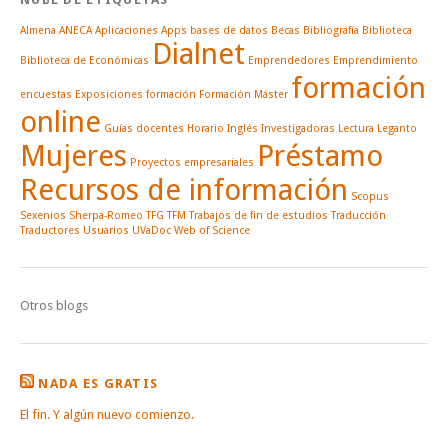
Almena
ANECA
Aplicaciones
Apps
bases de datos
Becas
Bibliografía
Biblioteca
Dialnet
Biblioteca de Económicas
Emprendedores
Emprendimiento
formación
encuestas
Exposiciones
formación
Formación Máster
online
Guías docentes
Horario
Inglés
Investigadoras
Lectura
Leganto
Mujeres
Préstamo
Proyectos empresariales
Recursos de información
Scopus
Sexenios
Sherpa-Romeo
TFG
TFM
Trabajos de fin de estudios
Traducción
Traductores
Usuarios
UVaDoc
Web of Science
Otros blogs
NADA ES GRATIS
El fin. Y algún nuevo comienzo.