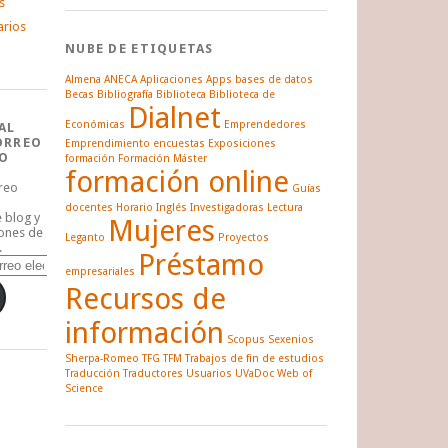
s
arios
NUBE DE ETIQUETAS
Almena
ANECA
Aplicaciones
Apps
bases de datos
Becas
Bibliografía
Biblioteca
Biblioteca de
Dialnet
Económicas
Emprendedores
AL
ORREO
Emprendimiento
encuestas
Exposiciones
O
formación
Formación Máster
formación online
rreo
Guías
docentes
Horario
Inglés
Investigadoras
Lectura
e blog y
Mujeres
iones de
Leganto
Proyectos
.
Préstamo
empresariales
Recursos de
información
Scopus
Sexenios
Sherpa-Romeo
TFG
TFM
Trabajos de fin de estudios
Traducción
Traductores
Usuarios
UVaDoc
Web of
Science