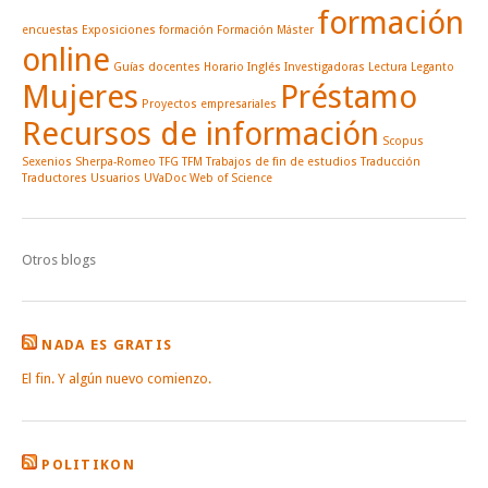
formación
encuestas
Exposiciones
formación
Formación Máster
online
Guías docentes
Horario
Inglés
Investigadoras
Lectura
Leganto
Mujeres
Préstamo
Proyectos empresariales
Recursos de información
Scopus
Sexenios
Sherpa-Romeo
TFG
TFM
Trabajos de fin de estudios
Traducción
Traductores
Usuarios
UVaDoc
Web of Science
Otros blogs
NADA ES GRATIS
El fin. Y algún nuevo comienzo.
POLITIKON