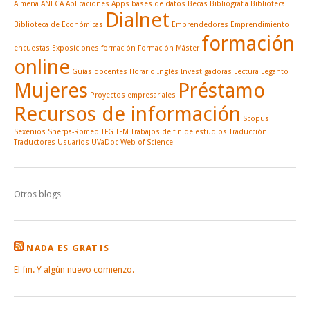
Almena
ANECA
Aplicaciones
Apps
bases de datos
Becas
Bibliografía
Biblioteca
Dialnet
Biblioteca de Económicas
Emprendedores
Emprendimiento
formación
encuestas
Exposiciones
formación
Formación Máster
online
Guías docentes
Horario
Inglés
Investigadoras
Lectura
Leganto
Mujeres
Préstamo
Proyectos empresariales
Recursos de información
Scopus
Sexenios
Sherpa-Romeo
TFG
TFM
Trabajos de fin de estudios
Traducción
Traductores
Usuarios
UVaDoc
Web of Science
Otros blogs
NADA ES GRATIS
El fin. Y algún nuevo comienzo.