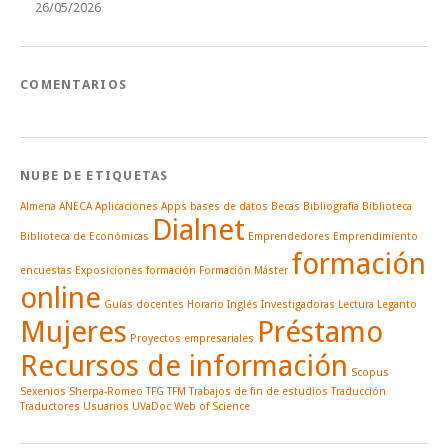
26/05/2026
COMENTARIOS
NUBE DE ETIQUETAS
Almena
ANECA
Aplicaciones
Apps
bases de datos
Becas
Bibliografía
Biblioteca
Dialnet
Biblioteca de Económicas
Emprendedores
Emprendimiento
formación
encuestas
Exposiciones
formación
Formación Máster
online
Guías docentes
Horario
Inglés
Investigadoras
Lectura
Leganto
Mujeres
Préstamo
Proyectos empresariales
Recursos de información
Scopus
Sexenios
Sherpa-Romeo
TFG
TFM
Trabajos de fin de estudios
Traducción
Traductores
Usuarios
UVaDoc
Web of Science