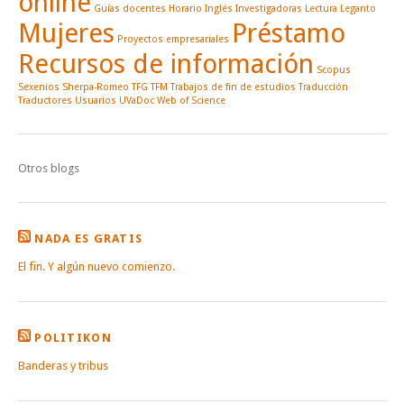
online
Guías docentes
Horario
Inglés
Investigadoras
Lectura
Leganto
Mujeres
Préstamo
Proyectos empresariales
Recursos de información
Scopus
Sexenios
Sherpa-Romeo
TFG
TFM
Trabajos de fin de estudios
Traducción
Traductores
Usuarios
UVaDoc
Web of Science
Otros blogs
NADA ES GRATIS
El fin. Y algún nuevo comienzo.
POLITIKON
Banderas y tribus