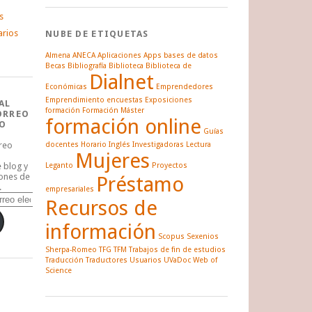
s
arios
NUBE DE ETIQUETAS
Almena
ANECA
Aplicaciones
Apps
bases de datos
Becas
Bibliografía
Biblioteca
Biblioteca de
Dialnet
Económicas
Emprendedores
Emprendimiento
encuestas
Exposiciones
AL
formación
Formación Máster
ORREO
formación online
O
Guías
rreo
docentes
Horario
Inglés
Investigadoras
Lectura
Mujeres
e blog y
Leganto
Proyectos
iones de
Préstamo
.
empresariales
Recursos de
información
Scopus
Sexenios
Sherpa-Romeo
TFG
TFM
Trabajos de fin de estudios
Traducción
Traductores
Usuarios
UVaDoc
Web of
Science