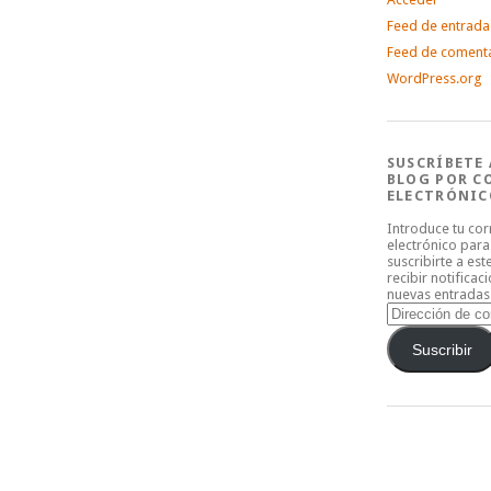
Feed de entrada
Feed de coment
WordPress.org
SUSCRÍBETE 
BLOG POR C
ELECTRÓNIC
Introduce tu co
electrónico para
suscribirte a est
recibir notificac
nuevas entradas
Dirección
de
correo
Suscribir
electrónico