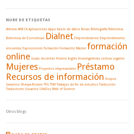
NUBE DE ETIQUETAS
Almena
ANECA
Aplicaciones
Apps
bases de datos
Becas
Bibliografía
Biblioteca
Dialnet
Biblioteca de Económicas
Emprendedores
Emprendimiento
formación
encuestas
Exposiciones
formación
Formación Máster
online
Guías docentes
Horario
Inglés
Investigadoras
Lectura
Leganto
Mujeres
Préstamo
Proyectos empresariales
Recursos de información
Scopus
Sexenios
Sherpa-Romeo
TFG
TFM
Trabajos de fin de estudios
Traducción
Traductores
Usuarios
UVaDoc
Web of Science
Otros blogs