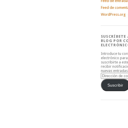
Feed de entrada
Feed de coment
WordPress.org
SUSCRÍBETE 
BLOG POR C
ELECTRÓNIC
Introduce tu co
electrónico para
suscribirte a est
recibir notificac
nuevas entradas
Dirección
de
correo
Suscribir
electrónico