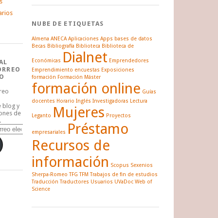
s
arios
NUBE DE ETIQUETAS
Almena
ANECA
Aplicaciones
Apps
bases de datos
Becas
Bibliografía
Biblioteca
Biblioteca de
Dialnet
Económicas
Emprendedores
AL
ORREO
Emprendimiento
encuestas
Exposiciones
O
formación
Formación Máster
formación online
rreo
Guías
docentes
Horario
Inglés
Investigadoras
Lectura
e blog y
Mujeres
iones de
Leganto
Proyectos
.
Préstamo
empresariales
Recursos de
información
Scopus
Sexenios
Sherpa-Romeo
TFG
TFM
Trabajos de fin de estudios
Traducción
Traductores
Usuarios
UVaDoc
Web of
Science