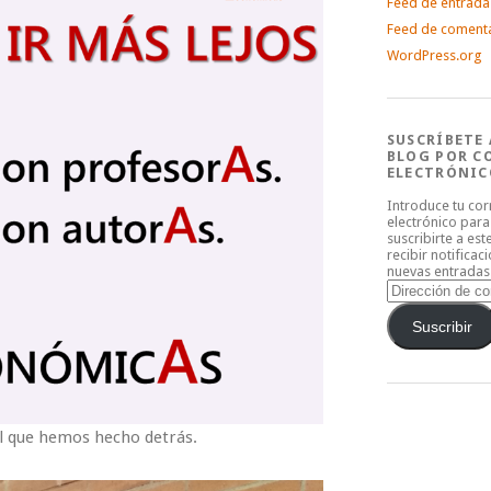
Feed de entrada
Feed de coment
WordPress.org
SUSCRÍBETE 
BLOG POR C
ELECTRÓNIC
Introduce tu co
electrónico para
suscribirte a est
recibir notificac
nuevas entradas
Dirección
de
correo
Suscribir
electrónico
al que hemos hecho detrás.