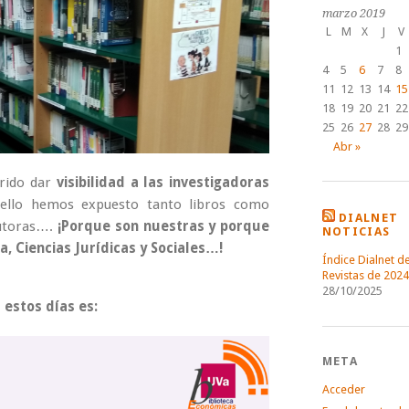
marzo 2019
L
M
X
J
V
1
4
5
6
7
8
11
12
13
14
15
18
19
20
21
22
25
26
27
28
29
Abr »
erido dar
visibilidad a las investigadoras
 ello hemos expuesto tanto libros como
DIALNET
autoras….
¡Porque son nuestras y porque
NOTICIAS
, Ciencias Jurídicas y Sociales…!
Índice Dialnet d
Revistas de 2024
28/10/2025
estos días es:
META
Acceder