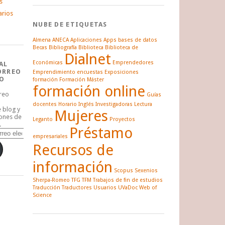
s
arios
NUBE DE ETIQUETAS
Almena
ANECA
Aplicaciones
Apps
bases de datos
Becas
Bibliografía
Biblioteca
Biblioteca de
Dialnet
Económicas
Emprendedores
AL
ORREO
Emprendimiento
encuestas
Exposiciones
O
formación
Formación Máster
formación online
rreo
Guías
docentes
Horario
Inglés
Investigadoras
Lectura
e blog y
Mujeres
iones de
Leganto
Proyectos
.
Préstamo
empresariales
Recursos de
información
Scopus
Sexenios
Sherpa-Romeo
TFG
TFM
Trabajos de fin de estudios
Traducción
Traductores
Usuarios
UVaDoc
Web of
Science