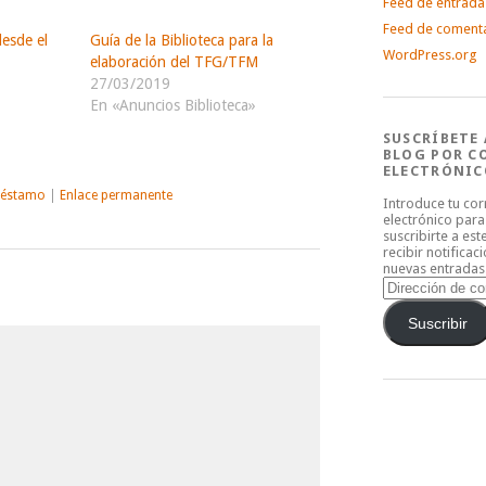
Feed de entrada
Feed de coment
desde el
Guía de la Biblioteca para la
WordPress.org
elaboración del TFG/TFM
27/03/2019
En «Anuncios Biblioteca»
SUSCRÍBETE 
BLOG POR C
ELECTRÓNIC
réstamo
|
Enlace permanente
Introduce tu co
electrónico para
suscribirte a est
recibir notificac
nuevas entradas
Dirección
de
correo
Suscribir
electrónico