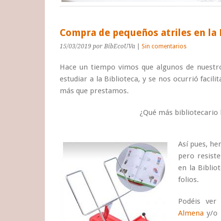
Compra de pequeños atriles en la 
15/03/2019
por BibEcoUVa
|
Sin comentarios
Hace un tiempo vimos que algunos de nuestro
estudiar a la Biblioteca, y se nos ocurrió faci
más que prestamos.
¿Qué más bibliotecario 
Así pues, he
pero resiste
en la Bibli
folios.
Podéis ver 
Almena
y/o