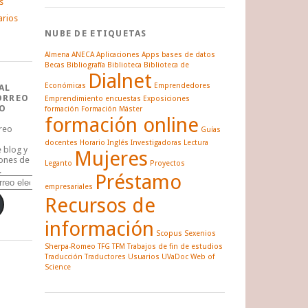
s
arios
NUBE DE ETIQUETAS
Almena
ANECA
Aplicaciones
Apps
bases de datos
Becas
Bibliografía
Biblioteca
Biblioteca de
Dialnet
Económicas
Emprendedores
AL
ORREO
Emprendimiento
encuestas
Exposiciones
O
formación
Formación Máster
formación online
rreo
Guías
docentes
Horario
Inglés
Investigadoras
Lectura
e blog y
Mujeres
iones de
Leganto
Proyectos
.
Préstamo
empresariales
Recursos de
información
Scopus
Sexenios
Sherpa-Romeo
TFG
TFM
Trabajos de fin de estudios
Traducción
Traductores
Usuarios
UVaDoc
Web of
Science