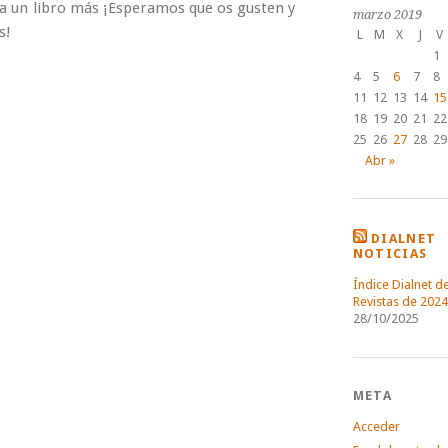
a un libro más ¡Esperamos que os gusten y
marzo 2019
s!
L
M
X
J
V
1
4
5
6
7
8
11
12
13
14
15
18
19
20
21
22
25
26
27
28
29
Abr »
DIALNET
NOTICIAS
Índice Dialnet d
Revistas de 2024
28/10/2025
META
Acceder