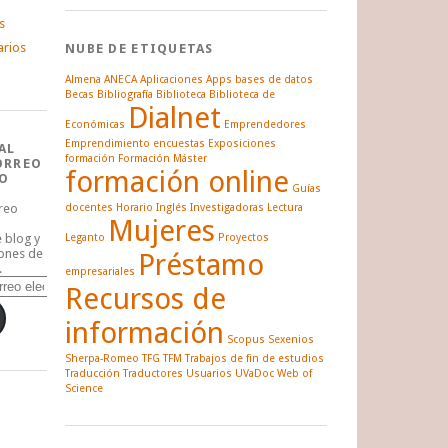
s
arios
NUBE DE ETIQUETAS
Almena
ANECA
Aplicaciones
Apps
bases de datos
Becas
Bibliografía
Biblioteca
Biblioteca de
Dialnet
Económicas
Emprendedores
Emprendimiento
encuestas
Exposiciones
AL
formación
Formación Máster
ORREO
formación online
O
Guías
rreo
docentes
Horario
Inglés
Investigadoras
Lectura
Mujeres
e blog y
Leganto
Proyectos
iones de
Préstamo
.
empresariales
Recursos de
información
Scopus
Sexenios
Sherpa-Romeo
TFG
TFM
Trabajos de fin de estudios
Traducción
Traductores
Usuarios
UVaDoc
Web of
Science