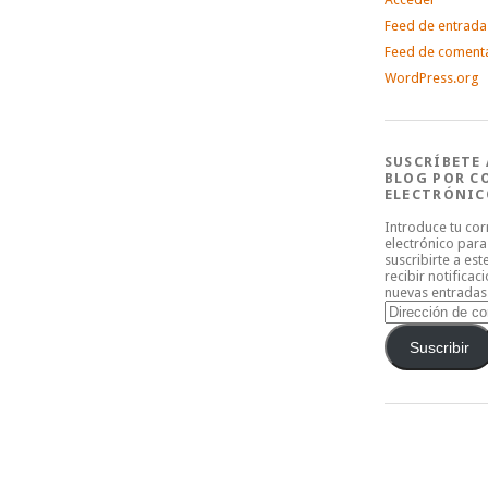
Feed de entrada
Feed de coment
WordPress.org
SUSCRÍBETE 
BLOG POR C
ELECTRÓNIC
Introduce tu co
electrónico para
suscribirte a est
recibir notificac
nuevas entradas
Dirección
de
correo
Suscribir
electrónico