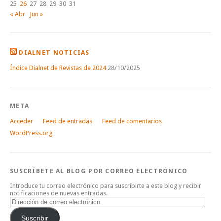
25
26
27
28
29
30
31
« Abr
Jun »
DIALNET NOTICIAS
Índice Dialnet de Revistas de 2024
28/10/2025
META
Acceder
Feed de entradas
Feed de comentarios
WordPress.org
SUSCRÍBETE AL BLOG POR CORREO ELECTRÓNICO
Introduce tu correo electrónico para suscribirte a este blog y recibir
notificaciones de nuevas entradas.
Dirección
de
correo
Suscribir