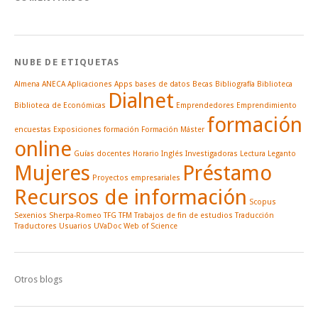
NUBE DE ETIQUETAS
Almena
ANECA
Aplicaciones
Apps
bases de datos
Becas
Bibliografía
Biblioteca
Dialnet
Biblioteca de Económicas
Emprendedores
Emprendimiento
formación
encuestas
Exposiciones
formación
Formación Máster
online
Guías docentes
Horario
Inglés
Investigadoras
Lectura
Leganto
Mujeres
Préstamo
Proyectos empresariales
Recursos de información
Scopus
Sexenios
Sherpa-Romeo
TFG
TFM
Trabajos de fin de estudios
Traducción
Traductores
Usuarios
UVaDoc
Web of Science
Otros blogs