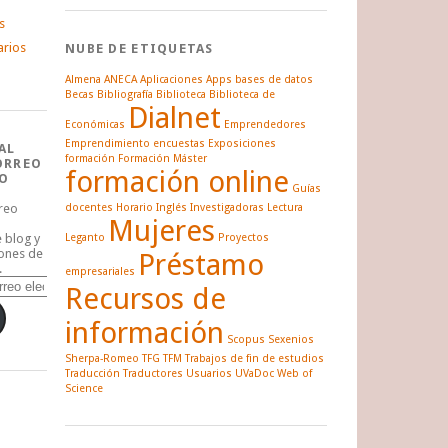
s
arios
NUBE DE ETIQUETAS
Almena
ANECA
Aplicaciones
Apps
bases de datos
Becas
Bibliografía
Biblioteca
Biblioteca de
Dialnet
Económicas
Emprendedores
Emprendimiento
encuestas
Exposiciones
AL
formación
Formación Máster
ORREO
formación online
O
Guías
rreo
docentes
Horario
Inglés
Investigadoras
Lectura
Mujeres
e blog y
Leganto
Proyectos
iones de
Préstamo
.
empresariales
Recursos de
información
Scopus
Sexenios
Sherpa-Romeo
TFG
TFM
Trabajos de fin de estudios
Traducción
Traductores
Usuarios
UVaDoc
Web of
Science