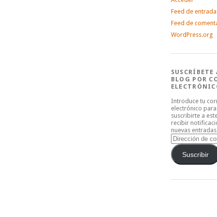
Feed de entrada
Feed de coment
WordPress.org
SUSCRÍBETE 
BLOG POR C
ELECTRÓNIC
Introduce tu co
electrónico para
suscribirte a est
recibir notificac
nuevas entradas
Dirección
de
correo
Suscribir
electrónico