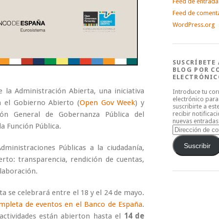
Feed de entrada
Feed de coment
WordPress.org
SUSCRÍBETE 
BLOG POR C
ELECTRÓNIC
la Administración Abierta, una iniciativa
Introduce tu co
electrónico para
a el Gobierno Abierto (
Open Gov Week
) y
suscribirte a est
ión General de Gobernanza Pública del
recibir notificac
nuevas entradas
la Función Pública.
Dirección
de
correo
Suscribir
Administraciones Públicas a la ciudadanía,
electrónico
rto: transparencia, rendición de cuentas,
olaboración.
a se celebrará entre el 18 y el 24 de mayo.
mpleta de eventos en el Banco de España
.
actividades están abierton hasta el
14 de