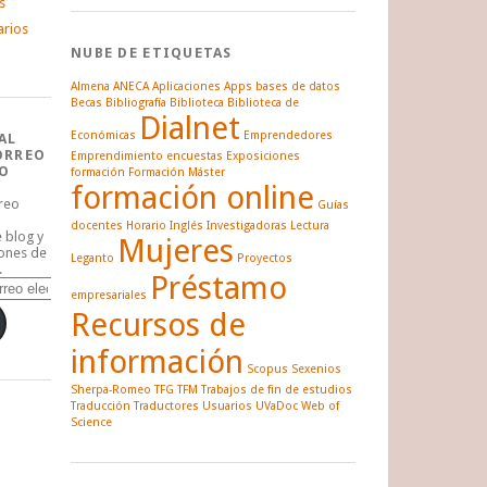
s
arios
NUBE DE ETIQUETAS
Almena
ANECA
Aplicaciones
Apps
bases de datos
Becas
Bibliografía
Biblioteca
Biblioteca de
Dialnet
Económicas
Emprendedores
AL
ORREO
Emprendimiento
encuestas
Exposiciones
O
formación
Formación Máster
formación online
rreo
Guías
docentes
Horario
Inglés
Investigadoras
Lectura
e blog y
Mujeres
iones de
Leganto
Proyectos
.
Préstamo
empresariales
Recursos de
información
Scopus
Sexenios
Sherpa-Romeo
TFG
TFM
Trabajos de fin de estudios
Traducción
Traductores
Usuarios
UVaDoc
Web of
Science