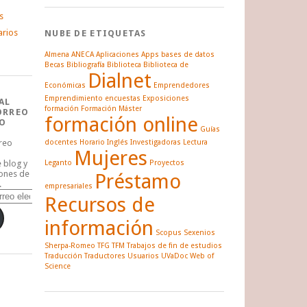
s
arios
NUBE DE ETIQUETAS
Almena
ANECA
Aplicaciones
Apps
bases de datos
Becas
Bibliografía
Biblioteca
Biblioteca de
Dialnet
Económicas
Emprendedores
Emprendimiento
encuestas
Exposiciones
AL
formación
Formación Máster
ORREO
formación online
O
Guías
rreo
docentes
Horario
Inglés
Investigadoras
Lectura
Mujeres
e blog y
Leganto
Proyectos
iones de
Préstamo
.
empresariales
Recursos de
información
Scopus
Sexenios
Sherpa-Romeo
TFG
TFM
Trabajos de fin de estudios
Traducción
Traductores
Usuarios
UVaDoc
Web of
Science