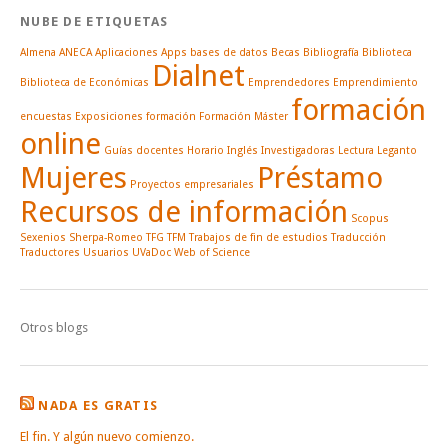
NUBE DE ETIQUETAS
Almena
ANECA
Aplicaciones
Apps
bases de datos
Becas
Bibliografía
Biblioteca
Dialnet
Biblioteca de Económicas
Emprendedores
Emprendimiento
formación
encuestas
Exposiciones
formación
Formación Máster
online
Guías docentes
Horario
Inglés
Investigadoras
Lectura
Leganto
Mujeres
Préstamo
Proyectos empresariales
Recursos de información
Scopus
Sexenios
Sherpa-Romeo
TFG
TFM
Trabajos de fin de estudios
Traducción
Traductores
Usuarios
UVaDoc
Web of Science
Otros blogs
NADA ES GRATIS
El fin. Y algún nuevo comienzo.