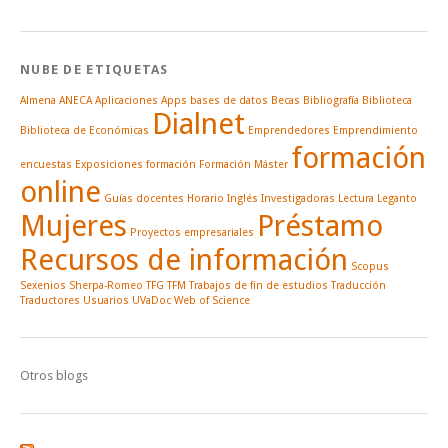
NUBE DE ETIQUETAS
Almena
ANECA
Aplicaciones
Apps
bases de datos
Becas
Bibliografía
Biblioteca
Dialnet
Biblioteca de Económicas
Emprendedores
Emprendimiento
formación
encuestas
Exposiciones
formación
Formación Máster
online
Guías docentes
Horario
Inglés
Investigadoras
Lectura
Leganto
Mujeres
Préstamo
Proyectos empresariales
Recursos de información
Scopus
Sexenios
Sherpa-Romeo
TFG
TFM
Trabajos de fin de estudios
Traducción
Traductores
Usuarios
UVaDoc
Web of Science
Otros blogs