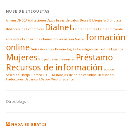
NUBE DE ETIQUETAS
Almena
ANECA
Aplicaciones
Apps
bases de datos
Becas
Bibliografía
Biblioteca
Dialnet
Biblioteca de Económicas
Emprendedores
Emprendimiento
formación
encuestas
Exposiciones
formación
Formación Máster
online
Guías docentes
Horario
Inglés
Investigadoras
Lectura
Leganto
Mujeres
Préstamo
Proyectos empresariales
Recursos de información
Scopus
Sexenios
Sherpa-Romeo
TFG
TFM
Trabajos de fin de estudios
Traducción
Traductores
Usuarios
UVaDoc
Web of Science
Otros blogs
NADA ES GRATIS