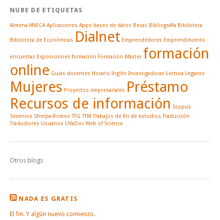
NUBE DE ETIQUETAS
Almena
ANECA
Aplicaciones
Apps
bases de datos
Becas
Bibliografía
Biblioteca
Dialnet
Biblioteca de Económicas
Emprendedores
Emprendimiento
formación
encuestas
Exposiciones
formación
Formación Máster
online
Guías docentes
Horario
Inglés
Investigadoras
Lectura
Leganto
Mujeres
Préstamo
Proyectos empresariales
Recursos de información
Scopus
Sexenios
Sherpa-Romeo
TFG
TFM
Trabajos de fin de estudios
Traducción
Traductores
Usuarios
UVaDoc
Web of Science
Otros blogs
NADA ES GRATIS
El fin. Y algún nuevo comienzo.