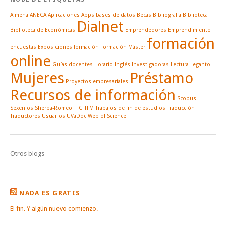
Almena
ANECA
Aplicaciones
Apps
bases de datos
Becas
Bibliografía
Biblioteca
Dialnet
Biblioteca de Económicas
Emprendedores
Emprendimiento
formación
encuestas
Exposiciones
formación
Formación Máster
online
Guías docentes
Horario
Inglés
Investigadoras
Lectura
Leganto
Mujeres
Préstamo
Proyectos empresariales
Recursos de información
Scopus
Sexenios
Sherpa-Romeo
TFG
TFM
Trabajos de fin de estudios
Traducción
Traductores
Usuarios
UVaDoc
Web of Science
Otros blogs
NADA ES GRATIS
El fin. Y algún nuevo comienzo.