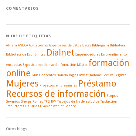
COMENTARIOS
NUBE DE ETIQUETAS
Almena
ANECA
Aplicaciones
Apps
bases de datos
Becas
Bibliografía
Biblioteca
Dialnet
Biblioteca de Económicas
Emprendedores
Emprendimiento
formación
encuestas
Exposiciones
formación
Formación Máster
online
Guías docentes
Horario
Inglés
Investigadoras
Lectura
Leganto
Mujeres
Préstamo
Proyectos empresariales
Recursos de información
Scopus
Sexenios
Sherpa-Romeo
TFG
TFM
Trabajos de fin de estudios
Traducción
Traductores
Usuarios
UVaDoc
Web of Science
Otros blogs