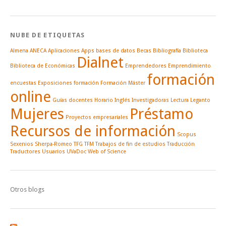
NUBE DE ETIQUETAS
Almena
ANECA
Aplicaciones
Apps
bases de datos
Becas
Bibliografía
Biblioteca
Dialnet
Biblioteca de Económicas
Emprendedores
Emprendimiento
formación
encuestas
Exposiciones
formación
Formación Máster
online
Guías docentes
Horario
Inglés
Investigadoras
Lectura
Leganto
Mujeres
Préstamo
Proyectos empresariales
Recursos de información
Scopus
Sexenios
Sherpa-Romeo
TFG
TFM
Trabajos de fin de estudios
Traducción
Traductores
Usuarios
UVaDoc
Web of Science
Otros blogs