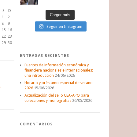
S
D
Cargar más
1
2
8
9
Seguir en Instagram
15
16
22
23
29
30
ENTRADAS RECIENTES
Fuentes de información económica y
financiera nacionales e internacionales:
una introducción
24/06/2026
Horario y préstamo especial de verano
e
2026
15/06/2026
Actualización del sello CEA-APQ para
colecciones y monografías
26/05/2026
COMENTARIOS