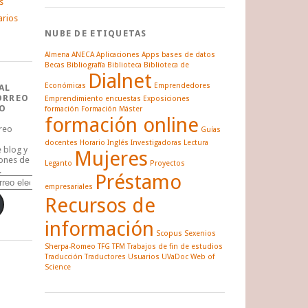
s
arios
NUBE DE ETIQUETAS
Almena
ANECA
Aplicaciones
Apps
bases de datos
Becas
Bibliografía
Biblioteca
Biblioteca de
Dialnet
Económicas
Emprendedores
AL
ORREO
Emprendimiento
encuestas
Exposiciones
O
formación
Formación Máster
formación online
rreo
Guías
docentes
Horario
Inglés
Investigadoras
Lectura
e blog y
Mujeres
iones de
Leganto
Proyectos
.
Préstamo
empresariales
Recursos de
información
Scopus
Sexenios
Sherpa-Romeo
TFG
TFM
Trabajos de fin de estudios
Traducción
Traductores
Usuarios
UVaDoc
Web of
Science