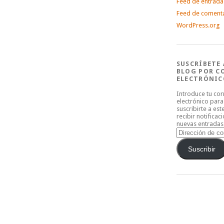
Feed de entrada
Feed de coment
WordPress.org
SUSCRÍBETE 
BLOG POR C
ELECTRÓNIC
Introduce tu co
electrónico para
suscribirte a est
recibir notificac
nuevas entradas
Dirección
de
correo
Suscribir
electrónico