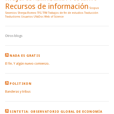
Recursos de información
Scopus
Sexenios
Sherpa-Romeo
TFG
TFM
Trabajos de fin de estudios
Traducción
Traductores
Usuarios
UVaDoc
Web of Science
Otros blogs
NADA ES GRATIS
El fin. Y algún nuevo comienzo.
POLITIKON
Banderas y tribus
SINTETIA: OBSERVATORIO GLOBAL DE ECONOMÍA