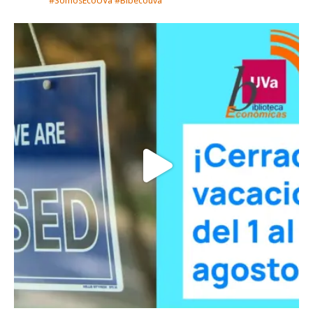
#SomosEcoUVa #Bibecouva