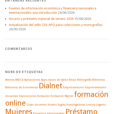
ENTRADAS RECIENTES
Fuentes de información económica y financiera nacionales e
internacionales: una introducción
24/06/2026
Horario y préstamo especial de verano 2026
15/06/2026
Actualización del sello CEA-APQ para colecciones y monografías
26/05/2026
COMENTARIOS
NUBE DE ETIQUETAS
Almena
ANECA
Aplicaciones
Apps
bases de datos
Becas
Bibliografía
Biblioteca
Dialnet
Biblioteca de Económicas
Emprendedores
Emprendimiento
formación
encuestas
Exposiciones
formación
Formación Máster
online
Guías docentes
Horario
Inglés
Investigadoras
Lectura
Leganto
Mujeres
Préstamo
Proyectos empresariales