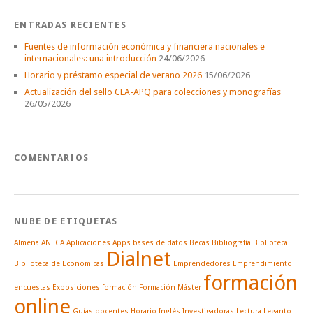
ENTRADAS RECIENTES
Fuentes de información económica y financiera nacionales e
internacionales: una introducción
24/06/2026
Horario y préstamo especial de verano 2026
15/06/2026
Actualización del sello CEA-APQ para colecciones y monografías
26/05/2026
COMENTARIOS
NUBE DE ETIQUETAS
Almena
ANECA
Aplicaciones
Apps
bases de datos
Becas
Bibliografía
Biblioteca
Dialnet
Biblioteca de Económicas
Emprendedores
Emprendimiento
formación
encuestas
Exposiciones
formación
Formación Máster
online
Guías docentes
Horario
Inglés
Investigadoras
Lectura
Leganto