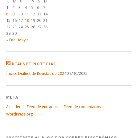
L
M
X
J
V
S
D
1
2
3
4
5
6
7
8
9
10
11
12
13
14
15
16
17
18
19
20
21
22
23
24
25
26
27
28
29
30
« Ene
May »
DIALNET NOTICIAS
Índice Dialnet de Revistas de 2024
28/10/2025
META
Acceder
Feed de entradas
Feed de comentarios
WordPress.org
SUSCRÍBETE AL BLOG POR CORREO ELECTRÓNICO