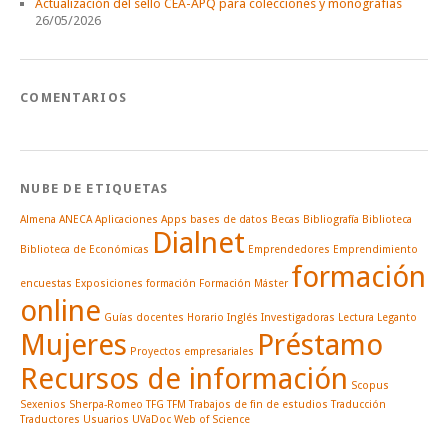
Actualización del sello CEA-APQ para colecciones y monografías
26/05/2026
COMENTARIOS
NUBE DE ETIQUETAS
Almena
ANECA
Aplicaciones
Apps
bases de datos
Becas
Bibliografía
Biblioteca
Dialnet
Biblioteca de Económicas
Emprendedores
Emprendimiento
formación
encuestas
Exposiciones
formación
Formación Máster
online
Guías docentes
Horario
Inglés
Investigadoras
Lectura
Leganto
Mujeres
Préstamo
Proyectos empresariales
Recursos de información
Scopus
Sexenios
Sherpa-Romeo
TFG
TFM
Trabajos de fin de estudios
Traducción
Traductores
Usuarios
UVaDoc
Web of Science