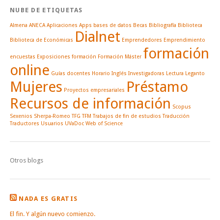
NUBE DE ETIQUETAS
Almena
ANECA
Aplicaciones
Apps
bases de datos
Becas
Bibliografía
Biblioteca
Dialnet
Biblioteca de Económicas
Emprendedores
Emprendimiento
formación
encuestas
Exposiciones
formación
Formación Máster
online
Guías docentes
Horario
Inglés
Investigadoras
Lectura
Leganto
Mujeres
Préstamo
Proyectos empresariales
Recursos de información
Scopus
Sexenios
Sherpa-Romeo
TFG
TFM
Trabajos de fin de estudios
Traducción
Traductores
Usuarios
UVaDoc
Web of Science
Otros blogs
NADA ES GRATIS
El fin. Y algún nuevo comienzo.