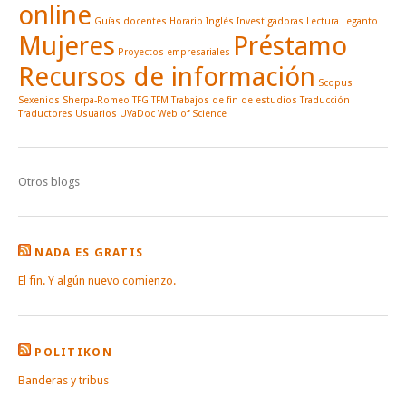
online
Guías docentes
Horario
Inglés
Investigadoras
Lectura
Leganto
Mujeres
Préstamo
Proyectos empresariales
Recursos de información
Scopus
Sexenios
Sherpa-Romeo
TFG
TFM
Trabajos de fin de estudios
Traducción
Traductores
Usuarios
UVaDoc
Web of Science
Otros blogs
NADA ES GRATIS
El fin. Y algún nuevo comienzo.
POLITIKON
Banderas y tribus