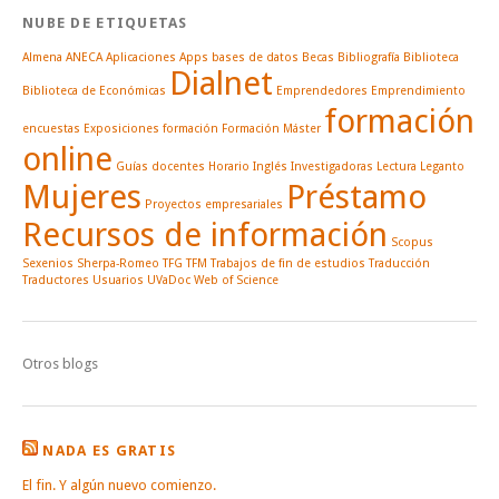
NUBE DE ETIQUETAS
Almena
ANECA
Aplicaciones
Apps
bases de datos
Becas
Bibliografía
Biblioteca
Dialnet
Biblioteca de Económicas
Emprendedores
Emprendimiento
formación
encuestas
Exposiciones
formación
Formación Máster
online
Guías docentes
Horario
Inglés
Investigadoras
Lectura
Leganto
Mujeres
Préstamo
Proyectos empresariales
Recursos de información
Scopus
Sexenios
Sherpa-Romeo
TFG
TFM
Trabajos de fin de estudios
Traducción
Traductores
Usuarios
UVaDoc
Web of Science
Otros blogs
NADA ES GRATIS
El fin. Y algún nuevo comienzo.