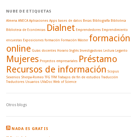
NUBE DE ETIQUETAS
Almena
ANECA
Aplicaciones
Apps
bases de datos
Becas
Bibliografía
Biblioteca
Dialnet
Biblioteca de Económicas
Emprendedores
Emprendimiento
formación
encuestas
Exposiciones
formación
Formación Máster
online
Guías docentes
Horario
Inglés
Investigadoras
Lectura
Leganto
Mujeres
Préstamo
Proyectos empresariales
Recursos de información
Scopus
Sexenios
Sherpa-Romeo
TFG
TFM
Trabajos de fin de estudios
Traducción
Traductores
Usuarios
UVaDoc
Web of Science
Otros blogs
NADA ES GRATIS